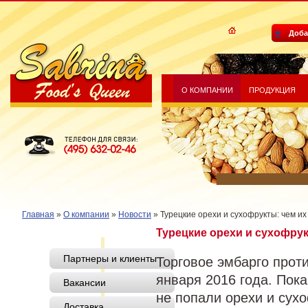
Доба
О КОМПАНИИ
ПРОДУКЦИЯ
Sabrina Food's Queen
Телефон для связи: (495) 632-
02-46
Главная
»
О компании
»
Новости
»
Турецкие орехи и сухофрукты: чем и
Турецкие орехи и сухофрук
Партнеры и клиенты
Торговое эмбарго прот
января 2016 года. Пока
Вакансии
не попали орехи и сух
Доставка