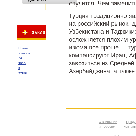
случится. Чем заменит
Турция традиционно яв
на российский рынок. 
Узбекистана и Таджики
осложняется плохим ур
изюма все проще — тур
Прием
заказов
компенсируют Иран, Аф
24
завозиться из Средней 
часа
в
Азербайджана, а также 
сутки
О компании
Проду
интересно
Контак