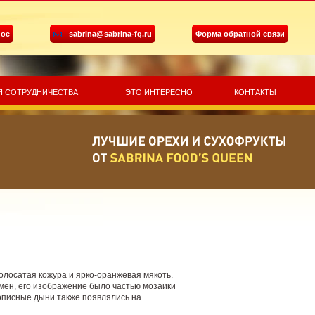
ное
sabrina@sabrina-fq.ru
Форма обратной связи
Я СОТРУДНИЧЕСТВА
ЭТО ИНТЕРЕСНО
КОНТАКТЫ
олосатая кожура и ярко-оранжевая мякоть.
емен, его изображение было частью мозаики
описные дыни также появлялись на