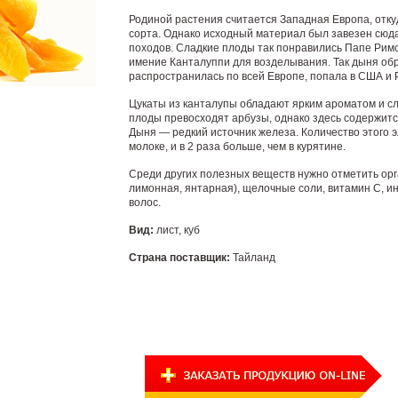
Родиной растения считается Западная Европа, отк
сорта. Однако исходный материал был завезен сюд
походов. Сладкие плоды так понравились Папе Римск
имение Канталуппи для возделывания. Так дыня обр
распространилась по всей Европе, попала в США и 
Цукаты из канталупы обладают ярким ароматом и сла
плоды превосходят арбузы, однако здесь содержится
Дыня — редкий источник железа. Количество этого э
молоке, и в 2 раза больше, чем в курятине.
Среди других полезных веществ нужно отметить орг
лимонная, янтарная), щелочные соли, витамин С, и
волос.
Вид:
лист, куб
Страна поставщик:
Тайланд