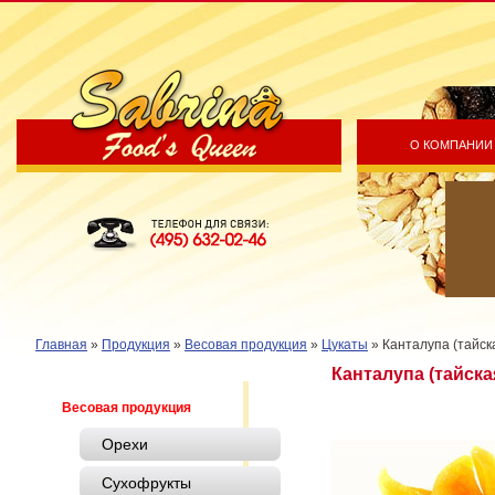
О КОМПАНИИ
Sabrina Food's Queen
Телефон для связи: (495) 632-
02-46
Главная
»
Продукция
»
Весовая продукция
»
Цукаты
»
Канталупа (тайск
Канталупа (тайска
Весовая продукция
Орехи
Сухофрукты