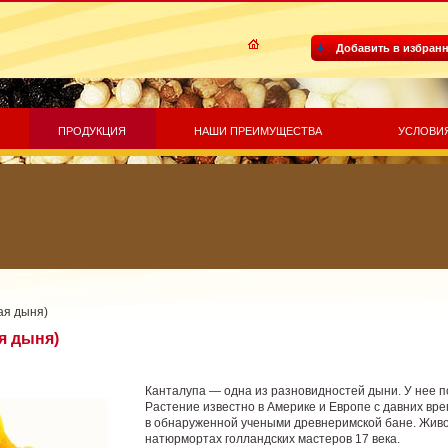
Добавить в избран
ПРОДУКЦИЯ
НАШИ ПРЕИМУЩЕСТВА
УСЛОВИ
ая дыня)
я дыня)
Канталупа — одна из разновидностей дыни. У нее п
Растение известно в Америке и Европе с давних вр
в обнаруженной учеными древнеримской бане. Жив
натюрмортах голландских мастеров 17 века.