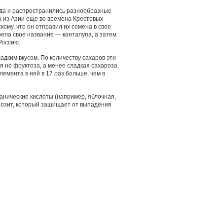
уда и распространились разнообразные
а из Азии еще во времена Крестовых
ому, что он отправил их семена в свое
ела свое название — канталупа, а затем
Россию.
дким вкусом. По количеству сахаров эти
 не фруктоза, а менее сладкая сахароза.
лемента в ней в 17 раз больше, чем в
анические кислоты (например, яблочная,
нозит, который защищает от выпадения