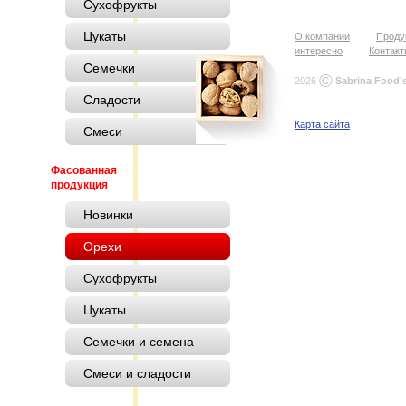
Сухофрукты
Цукаты
О компании
Проду
интересно
Контак
Семечки
©
2026
Sabrina Food’
Сладости
Карта сайта
Смеси
Фасованная
продукция
Новинки
Орехи
Сухофрукты
Цукаты
Семечки и семена
Смеси и сладости