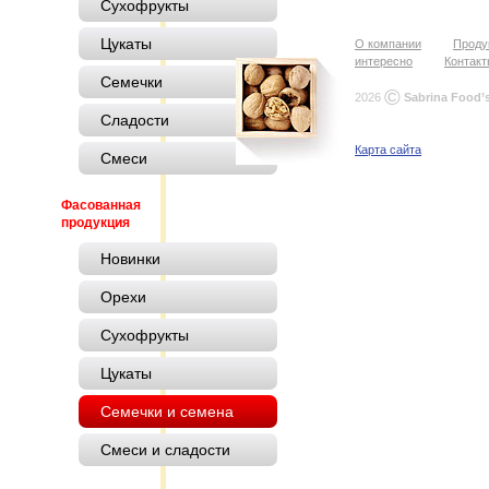
Сухофрукты
Цукаты
О компании
Проду
интересно
Контак
Семечки
©
2026
Sabrina Food’
Сладости
Карта сайта
Смеси
Фасованная
продукция
Новинки
Орехи
Сухофрукты
Цукаты
Семечки и семена
Смеси и сладости