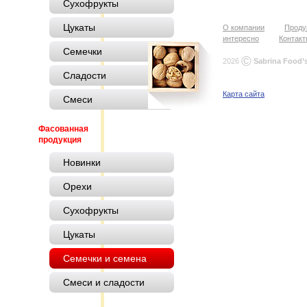
Сухофрукты
Цукаты
О компании
Проду
интересно
Контак
Семечки
©
2026
Sabrina Food’
Сладости
Карта сайта
Смеси
Фасованная
продукция
Новинки
Орехи
Сухофрукты
Цукаты
Семечки и семена
Смеси и сладости