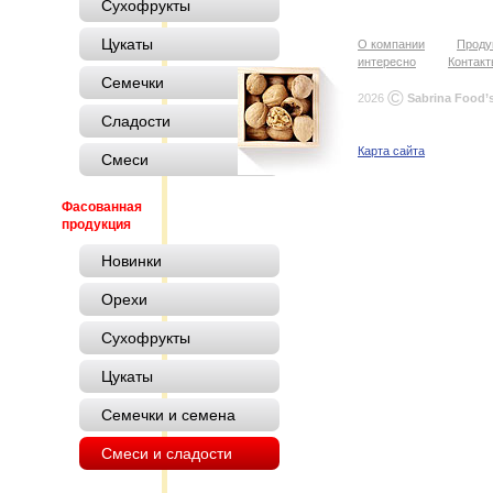
Сухофрукты
Цукаты
О компании
Проду
интересно
Контак
Семечки
©
2026
Sabrina Food’
Сладости
Карта сайта
Смеси
Фасованная
продукция
Новинки
Орехи
Сухофрукты
Цукаты
Семечки и семена
Смеси и сладости